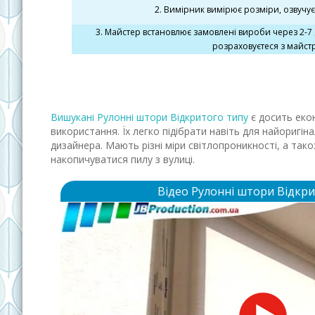
2. Вимірник вимірює розміри, озвучує
3. Майстер встановлює замовлені вироби через 2-7 
розраховуєтеся з майст
Вишукані Рулонні штори Відкритого типу
є досить екон
використання. Їх легко підібрати навіть для найоригі
дизайнера. Мають різні міри світлопроникності, а так
накопичуватися пилу з вулиці.
Відео Рулонні штори Відкри