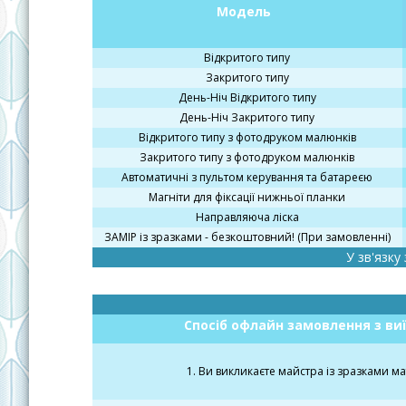
Модель
Відкритого типу
Закритого типу
День-Ніч Відкритого типу
День-Ніч Закритого типу
Відкритого типу з фотодруком малюнків
Закритого типу з фотодруком малюнків
Автоматичні з пультом керування та батареєю
Магніти для фіксації нижньої планки
Направляюча ліска
ЗАМІР із зразками - безкоштовний! (При замовленні)
У зв'язку
Спосіб офлайн замовлення з ви
1. Ви викликаєте майстра із зразками м