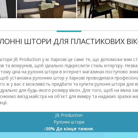
ЛОННІ ШТОРИ ДЛЯ ПЛАСТИКОВИХ ВІ
 штори JB Production у м. Харкові це саме те, що допоможе вам
в та візерунків, щоб ідеально підкреслити стиль інтер'єру. Незв
тому ціна на рулонні штори в інтернет магазинах поступово зниж
, щоб установка рулонних штор у Харкові проводилася професіона
о ж у вас є можливість придбати та купити рулонні штори для ві
ально для будь-якого розміру вікон. Для того, щоб на вікна зам
снюємо виїзд майстра на об'єкт для виміру та надаємо зразки м
ції.
JB Production
Рулонні штори
-30% До кінця тижня.