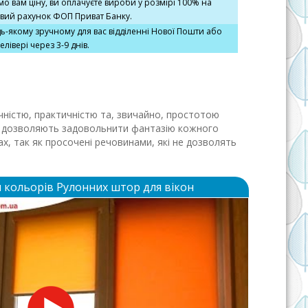
мо вам ціну, ви оплачуєте вироби у розмірі 100% на
вий рахунок ФОП Приват Банку.
дь-якому зручному для вас відділенні Нової Пошти або
елівері через 3-9 днів.
чністю, практичністю та, звичайно, простотою
ні і дозволяють задовольнити фантазію кожного
ах, так як просочені речовинами, які не дозволять
я кольорів Рулонних штор для вікон