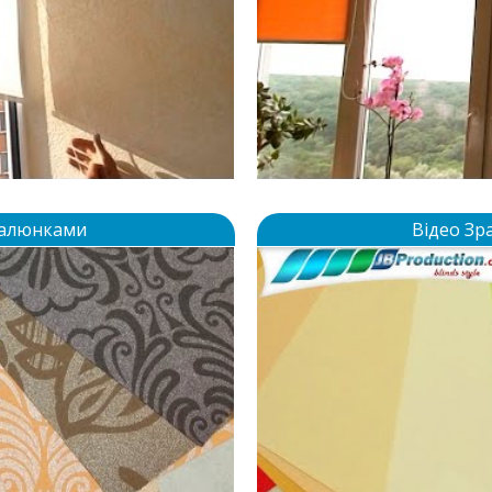
 Малюнками
Відео Зр