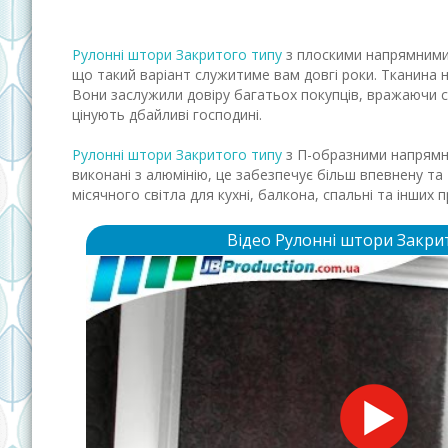
Рулонні штори Закритого типу
з плоскими напрямними,
що такий варіант служитиме вам довгі роки. Тканина не
Вони заслужили довіру багатьох покупців, вражаючи с
цінують дбайливі господині.
Рулонні штори Закритого типу
з П-образними напрямни
виконані з алюмінію, це забезпечує більш впевнену та
місячного світла для кухні, балкона, спальні та інших 
Відео Рулонні штори Закри