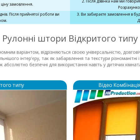
2. Після дзвінка нам ми говори
 ціну замовлення.
Розрахунко
днів. Після прийнятої роботи ви
3. Ви забираєте замовлення в бу
ром.
Д
Рулонні штори Відкритого типу
омним варіантом, відрізняються своєю універсальністю, довгові
нальнішого інтер'єру, так як забарвлення та текстури різноманіт
ож абсолютно безпечні для використання навіть у дитячих кімнат
того типу
Відео Комбінаці