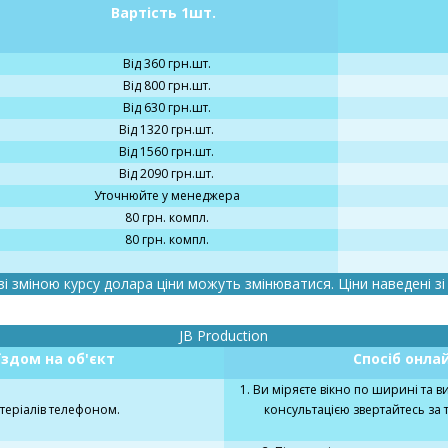
Вартість 1шт.
Від 360 грн.шт.
Від 800 грн.шт.
Від 630 грн.шт.
Від 1320 грн.шт.
Від 1560 грн.шт.
Від 2090 грн.шт.
Уточнюйте у менеджера
80 грн. компл.
80 грн. компл.
 зі зміною курсу долара ціни можуть змінюватися. Ціни наведені з
JB Production
їздом на об'єкт
Спосіб онла
1. Ви міряєте вікно по ширині та в
атеріалів телефоном.
консультацією звертайтесь за 