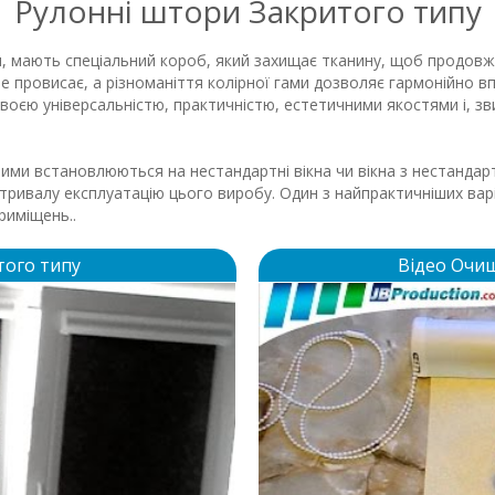
Рулонні штори Закритого типу
 мають спеціальний короб, який захищає тканину, щоб продовжи
 провисає, а різноманіття колірної гами дозволяє гармонійно впи
воєю універсальністю, практичністю, естетичними якостями і, зв
ми встановлюються на нестандартні вікна чи вікна з нестандар
 тривалу експлуатацію цього виробу. Один з найпрактичніших варі
приміщень..
того типу
Відео Очи