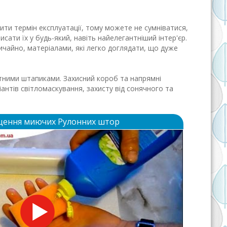
ти термін експлуатації, тому можете не сумніватися,
сати їх у будь-який, навіть найелегантніший інтер'єр.
ичайно, матеріалами, які легко доглядати, що дуже
тними штапиками. Захисний короб та напрямні
антів світломаскування, захисту від сонячного та
щення миючих Рулонних штор