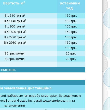
2
Вартість м
установки
1од.
2
Від 510 грн.м
150 грн.
2
Від 1140 грн.м
150 грн.
2
Від 900 грн.м
150 грн.
2
Від 1890 грн.м
150 грн.
2
Від 2220 грн.м
150 грн.
2
Від 2980 грн.м
150 грн.
150 грн.
80 грн. компл.
20 грн.
80 грн. компл.
20 грн.
і знижкою.
йн замовлення дистанційно
исоті, вибираєте тип виробу та матеріал. За додатковою
телефоном. Є відео інструкції щодо вимірювання та
встановлення.