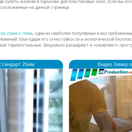
где купить жалюзи в Харькове для пластиковых окон. Если вы хо
асположенные на данной странице.
ели 25мм и 16мм
, одни из наиболее популярных и востребованн
люминий: благодаря его огнестойкости и экологической безопа
ые горизонтальные. Визуально расширяют и «оживляют» простр
Стандарт 25мм
Видео Замер 