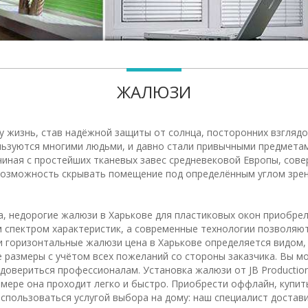
ЖАЛЮЗИ
шу жизнь, став надёжной защиты от солнца, посторонних взгляд
льзуются многими людьми, и давно стали привычными предметами
ачиная с простейших тканевых завес средневековой Европы, сов
 возможность скрывать помещение под определённым углом зрени
а, недорогие жалюзи в Харькове для пластиковых окон приобре
 спектром характеристик, а современные технологии позволяю
и горизонтальные жалюзи цена в Харькове определяется видом, 
 размеры с учётом всех пожеланий со стороны заказчика. Вы м
овериться профессионалам. Установка жалюзи от JB Productio
мере она проходит легко и быстро. Приобрести оффлайн, купит
спользоваться услугой выбора на дому: наш специалист достав