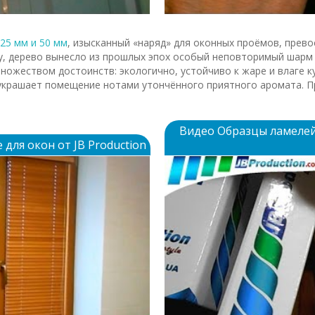
25 мм и 50 мм
, изысканный «наряд» для оконных проёмов, прев
, дерево вынесло из прошлых эпох особый неповторимый шарм 
ожеством достоинств: экологично, устойчиво к жаре и влаге к
украшает помещение нотами утончённого приятного аромата. П
Видео Образцы ламелей
ля окон от JB Production